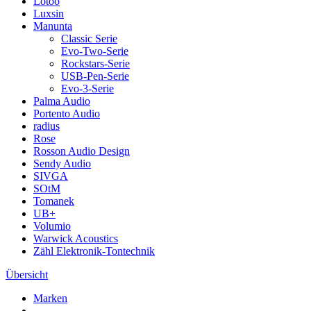
Lotoo
Luxsin
Manunta
Classic Serie
Evo-Two-Serie
Rockstars-Serie
USB-Pen-Serie
Evo-3-Serie
Palma Audio
Portento Audio
radius
Rose
Rosson Audio Design
Sendy Audio
SIVGA
SOtM
Tomanek
UB+
Volumio
Warwick Acoustics
Zähl Elektronik-Tontechnik
Übersicht
Marken