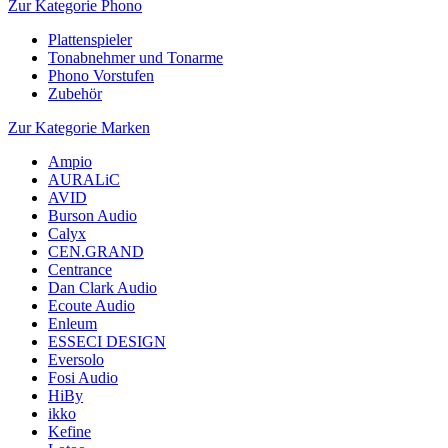
Zur Kategorie Phono
Plattenspieler
Tonabnehmer und Tonarme
Phono Vorstufen
Zubehör
Zur Kategorie Marken
Ampio
AURALiC
AVID
Burson Audio
Calyx
CEN.GRAND
Centrance
Dan Clark Audio
Ecoute Audio
Enleum
ESSECI DESIGN
Eversolo
Fosi Audio
HiBy
ikko
Kefine