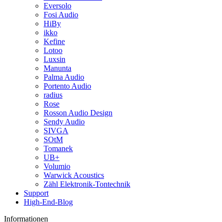
Eversolo
Fosi Audio
HiBy
ikko
Kefine
Lotoo
Luxsin
Manunta
Palma Audio
Portento Audio
radius
Rose
Rosson Audio Design
Sendy Audio
SIVGA
SOtM
Tomanek
UB+
Volumio
Warwick Acoustics
Zähl Elektronik-Tontechnik
Support
High-End-Blog
Informationen